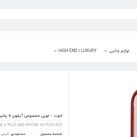
لوازم جانبی
HiGH-END | LUXURY
لاوت – لوپی مخصوص آیفون 6 پلاس و 6s پلاس – قرمز
E 6 PLUS AND IPHONE 6S PLUS RED
شناسه محصول:
دسته‌بندی:
کیس و