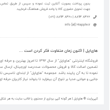
بدون پرداخت بصورت آنلاین ثبت نموده و سپس از طریق تماس،
جهت تحویل حضوری کالا با واحد فروش هماهنگ فرمایید.
8422 8894 | 8420 8894 (021)
info [at] Hiapple.ir
های‌اپل | اکنون زمان متفاوت فکر کردن است …
فروشگاه اینترنتی “
های‌اپل
” از سال ۱۳۹۲ تا امروز بهتری
تضمین اصالت کالا و فروش محصولات صددرصد اورجینال، ارسال سر
نموده تا به آن پایبند باشد. مجموعه “
های‌اپل
” از ابتدای تاسیس تا
جانبی و مولتی مدیا بر تنوع آن بیفزاید تا بتواند نیاز کاربران حرفه 
کپی‌رایت © های‌اپل | هر گونه کپی برداری از محتوی یا قالب سایت به هر ش