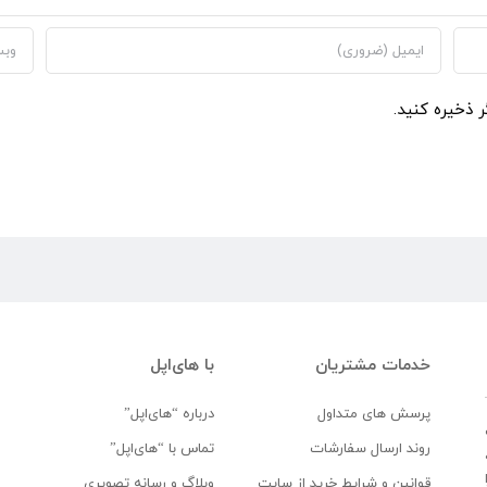
ر ذخیره کنید.
خدمات مشتریان
با های‌اپل
پرسش های متداول
درباره “های‌اپل”
روند ارسال سفارشات
تماس با “های‌اپل”
قوانین و شرایط خرید از سایت
وبلاگ و رسانه تصویری