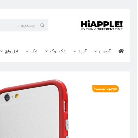
Ski
t
conten
جستجو
برای:
آیفون
آیپد
مک بوک
مک
اپل واچ
موجود نیست!