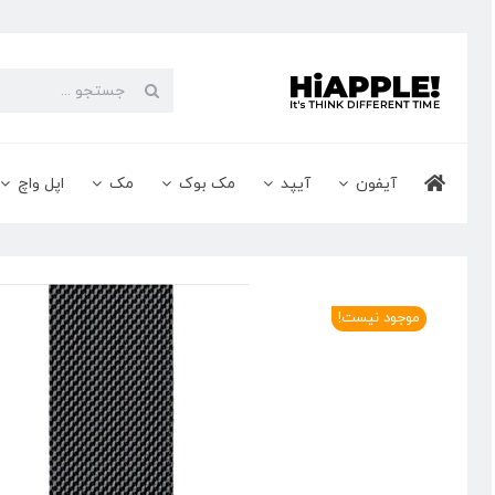
Ski
t
conten
جستجو
برای:
آیفون
آیپد
مک بوک
مک
اپل واچ
موجود نیست!