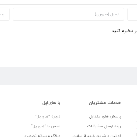
ر ذخیره کنید.
خدمات مشتریان
با های‌اپل
پرسش های متداول
درباره “های‌اپل”
روند ارسال سفارشات
تماس با “های‌اپل”
قوانین و شرایط خرید از سایت
وبلاگ و رسانه تصویری