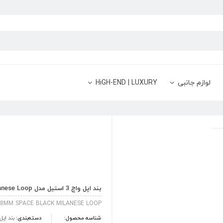
لوازم جانبی
HiGH-END | LUXURY
بند اپل واچ 3 استیل مدل 38mm Space Black Milanese Loop
 38MM SPACE BLACK MILANESE LOOP
شناسه محصول:
دسته‌بندی:
بند اپل واچ