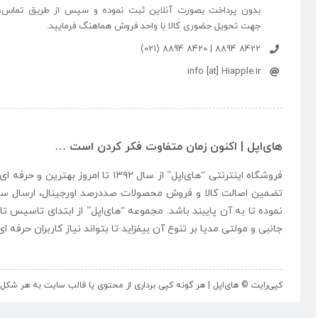
بدون پرداخت بصورت آنلاین ثبت نموده و سپس از طریق تماس،
جهت تحویل حضوری کالا با واحد فروش هماهنگ فرمایید.
8422 8894 | 8420 8894 (021)
info [at] Hiapple.ir
های‌اپل | اکنون زمان متفاوت فکر کردن است …
فروشگاه اینترنتی “
های‌اپل
” از سال ۱۳۹۲ تا امروز بهتری
تضمین اصالت کالا و فروش محصولات صددرصد اورجینال، ارسال سر
نموده تا به آن پایبند باشد. مجموعه “
های‌اپل
” از ابتدای تاسیس تا
جانبی و مولتی مدیا بر تنوع آن بیفزاید تا بتواند نیاز کاربران حرفه 
کپی‌رایت © های‌اپل | هر گونه کپی برداری از محتوی یا قالب سایت به هر ش