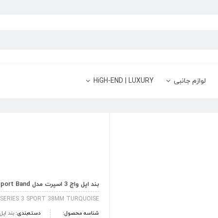
لوازم جانبی
HiGH-END | LUXURY
بند اپل واچ 3 اسپرت مدل 38mm Turquoise Sport Band
SERIES 3 SPORT 38MM TURQUOISE
شناسه محصول:
دسته‌بندی:
بند اپل واچ