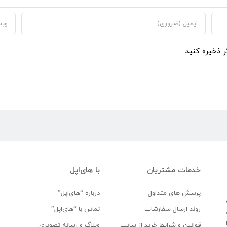
ر ذخیره کنید.
خدمات مشتریان
با های‌اپل
پرسش های متداول
درباره “های‌اپل”
روند ارسال سفارشات
تماس با “های‌اپل”
قوانین و شرایط خرید از سایت
وبلاگ و رسانه تصویری