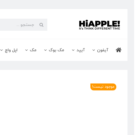
Ski
t
conten
جستجو
برای:
آیفون
آیپد
مک بوک
مک
اپل واچ
موجود نیست!