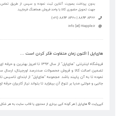
بدون پرداخت بصورت آنلاین ثبت نموده و سپس از طریق تماس،
جهت تحویل حضوری کالا با واحد فروش هماهنگ فرمایید.
8422 8894 | 8420 8894 (021)
info [at] Hiapple.ir
های‌اپل | اکنون زمان متفاوت فکر کردن است …
فروشگاه اینترنتی “
های‌اپل
” از سال ۱۳۹۲ تا امروز بهتری
تضمین اصالت کالا و فروش محصولات صددرصد اورجینال، ارسال سر
نموده تا به آن پایبند باشد. مجموعه “
های‌اپل
” از ابتدای تاسیس تا
جانبی و مولتی مدیا بر تنوع آن بیفزاید تا بتواند نیاز کاربران حرفه 
کپی‌رایت © های‌اپل | هر گونه کپی برداری از محتوی یا قالب سایت به هر ش