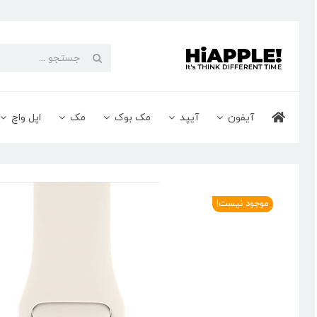
Ski
t
conten
جستجو
برای:
آیفون
آیپد
مک بوک
مک
اپل واچ
موجود نیست!