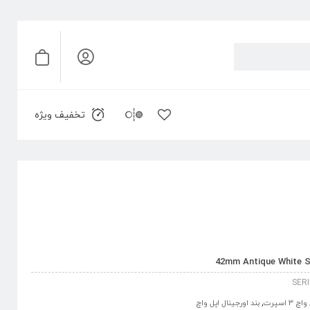
تخفیف ویژه
SER
 3 اسپرت
,
بند اورجینال اپل واچ