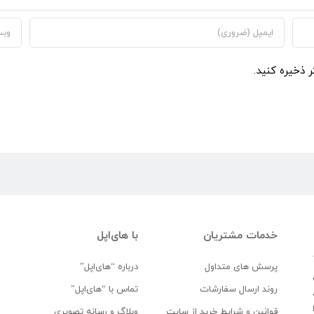
ر ذخیره کنید.
خدمات مشتریان
با های‌اپل
پرسش های متداول
درباره “های‌اپل”
روند ارسال سفارشات
تماس با “های‌اپل”
قوانین و شرایط خرید از سایت
وبلاگ و رسانه تصویری