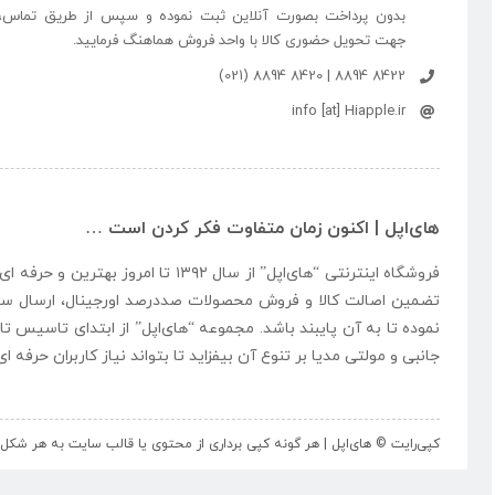
بدون پرداخت بصورت آنلاین ثبت نموده و سپس از طریق تماس،
جهت تحویل حضوری کالا با واحد فروش هماهنگ فرمایید.
8422 8894 | 8420 8894 (021)
info [at] Hiapple.ir
های‌اپل | اکنون زمان متفاوت فکر کردن است …
فروشگاه اینترنتی “
های‌اپل
” از سال ۱۳۹۲ تا امروز بهتری
تضمین اصالت کالا و فروش محصولات صددرصد اورجینال، ارسال سر
نموده تا به آن پایبند باشد. مجموعه “
های‌اپل
” از ابتدای تاسیس تا
جانبی و مولتی مدیا بر تنوع آن بیفزاید تا بتواند نیاز کاربران حرفه 
کپی‌رایت © های‌اپل | هر گونه کپی برداری از محتوی یا قالب سایت به هر ش