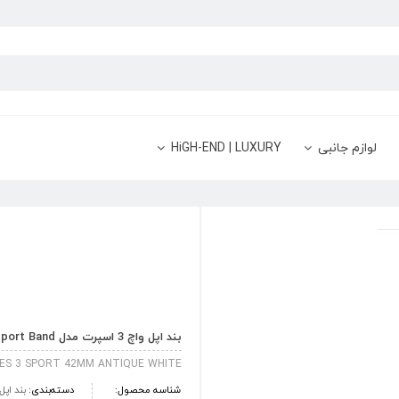
لوازم جانبی
HiGH-END | LUXURY
بند اپل واچ 3 اسپرت مدل 42mm Antique White Sport Band
IES 3 SPORT 42MM ANTIQUE WHITE
شناسه محصول:
دسته‌بندی:
بند اپل واچ