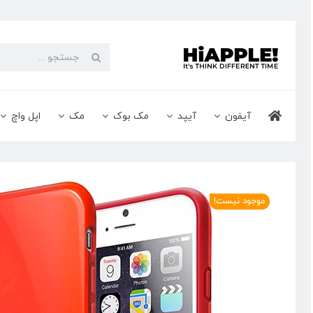
Ski
t
conten
جستجو
برای:
آیفون
آیپد
مک بوک
مک
اپل واچ
موجود نیست!