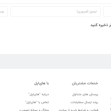
ر ذخیره کنید.
خدمات مشتریان
با های‌اپل
پرسش های متداول
درباره “های‌اپل”
روند ارسال سفارشات
تماس با “های‌اپل”
قوانین و شرایط خرید از سایت
وبلاگ و رسانه تصویری