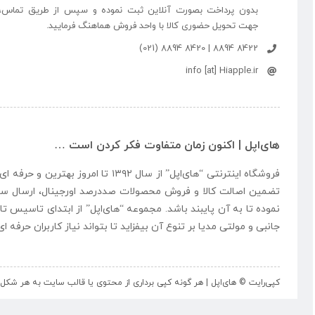
بدون پرداخت بصورت آنلاین ثبت نموده و سپس از طریق تماس،
جهت تحویل حضوری کالا با واحد فروش هماهنگ فرمایید.
8422 8894 | 8420 8894 (021)
info [at] Hiapple.ir
های‌اپل | اکنون زمان متفاوت فکر کردن است …
فروشگاه اینترنتی “
های‌اپل
” از سال ۱۳۹۲ تا امروز بهتری
تضمین اصالت کالا و فروش محصولات صددرصد اورجینال، ارسال سر
نموده تا به آن پایبند باشد. مجموعه “
های‌اپل
” از ابتدای تاسیس تا
جانبی و مولتی مدیا بر تنوع آن بیفزاید تا بتواند نیاز کاربران حرفه 
کپی‌رایت © های‌اپل | هر گونه کپی برداری از محتوی یا قالب سایت به هر ش