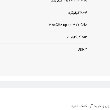
18 × 247 × 359 میلی‌متر
2.04 کیلوگرم
2.50GHz up to 3.70 GHz
512 گیگابایت
DDR3
ول و خرید آن کمک کنید