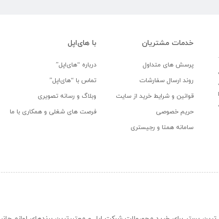
خدمات مشتریان
با های‌اپل
پرسش های متداول
درباره “های‌اپل”
روند ارسال سفارشات
تماس با “های‌اپل”
قوانین و شرایط خرید از سایت
وبلاگ و رسانه تصویری
حریم خصوصی
فرصت های شغلی و همکاری با ما
سامانه همتا و رجیستری
ن و حرفه ای ترین بستر برای خرید محصولات شرکت اپل و معتبرترین برندهای لوازم جا