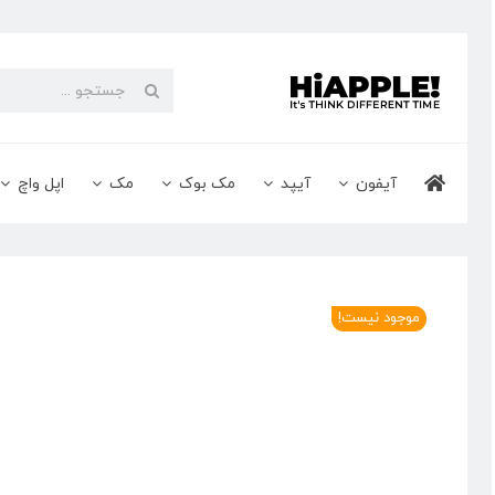
Ski
t
conten
جستجو
برای:
آیفون
آیپد
مک بوک
مک
اپل واچ
موجود نیست!