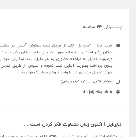
پشتیبانی 24 ساعته
خرید کالا از “های‌اپل” تنها از طریق ثبت سفارش آنلاین در سایت
امکان پذیر است و مراجعه حضوری در حال حاضر امکان پذیر نیست،
درصورت تمایل به مراجعه حضوری به هر دلیل، ابتدا سفارش خود را
بدون پرداخت بصورت آنلاین ثبت نموده و سپس از طریق تماس،
جهت تحویل حضوری کالا با واحد فروش هماهنگ فرمایید.
8422 8894 | 8420 8894 (021)
info [at] Hiapple.ir
های‌اپل | اکنون زمان متفاوت فکر کردن است …
فروشگاه اینترنتی “
های‌اپل
” از سال ۱۳۹۲ تا امروز بهتری