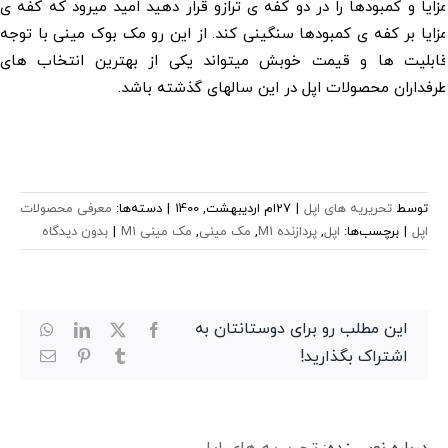
یا و کمبودها را در دو کفه ی ترازو قرار دهید امید میرود که کفه ی
یا بر کفه ی کمبودها سنگینی کند. از این رو مک بوک مینی با توجه
بلیت ها و قیمت خوبش میتواند یکی از بهترین انتخاب های
داران محصولات اپل در این سالهای گذشته باشد.
توسط
تحریریه های اپل
|
27ام اردیبهشت, 1400
|
دسته‌ها:
معرفی محصولات
اپل
|
برچسب‌ها:
اپل
,
پردازنده M1
,
مک مینی
,
مک مینی M1
|
بدون دیدگاه
این مطلب رو برای دوستانتان به
hatsApp
LinkedIn
Facebook
X
اشتراک بگذارید!
Tumblr
Pinterest
ایمیل