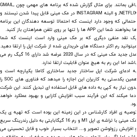
باقی بمانند. برای مثال گزارش شده که برنامه های مهمی چون GMAIL,
NETFLIX, و البته INSTAGRAM در مک مینی قابل پیدا شدن نیستند و
مالی که وجود دارد اینست که احتمالا توسعه دهندگان این برنامه
ند شما این APP ها را تنها بر روی تلفن همراهتان باز کنید.
 نقد منفی دیگری که بر مک مینی وارد است اینست که شما
وانید رم اکثر دستگاه های خریداری شده از شرکت اپل را ارتقا دهید.
مدل جدید مک مینی که در سال 2020 عرضه شد دارای 16 گیگ رم می
د اما این رم به هیچ عنوان قابلیت ارتقا ندارد.
 ادعای شرکت اپل ساختار جدید ساختاری کاملا یکپارچه است و
همین یکدستی به کاربران این اجازه را میدهد که فناوری های SOC را
ن نیاز به کپی به داده های قابل استفاده ای تبدیل کنند. این شرکت
ا میکند که این فرآیند سبب افزایش کارایی و بهبود عملکرد خواهد
.
یه ی افراد کارشناس در این زمینه این بوده است که تهیه ی یک
مک مینی با تراشه ی اپل M1 و رم 16 گیگابایتی به دلیل رندرینگ سریع
افزایش رزولوشن تصویر و… انتخاب بسیار خوب و قابل تحسینی می