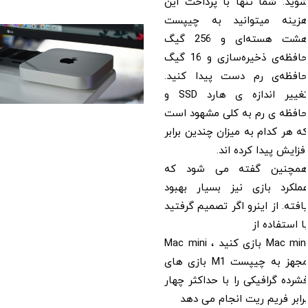
د. شما تنها با پرداخت این
ینه میتوانید به چیپست
هشت هسته‌ای و 256 گیگ
حافظه‌ی ذخیره‌سازی و 16 گیگ
فظه‌ی رم دست پیدا کنید.
تغییر اندازه ی هارد SSD و
فظه ی رم به کلی مشهود است
هر کدام به میزان چندین برابر
ایش پیدا کرده اند.
چنین گفته می شود که
لکرد بازی نیز بسیار بهبود
ته. از اینرو اگر تصمیم گرفتید
استفاده از
Mac mini بازی کنید ، Mac mini
مجهز به چیپست M1 بازی های
ده گرافیکی را با حداکثر چهار
بر فریم ریت انجام می دهد