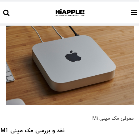
S
cont
مشاهده
بزرگ‌تر
تصویر
معرفی مک مینی M1
نقد و بررسی مک مینی M1