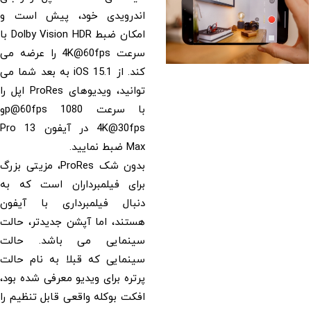
اندرویدی خود، پیش است و
امکان ضبط Dolby Vision HDR با
سرعت 4K@60fps را عرضه می
کند. از iOS 15.1 به بعد شما می
توانید، ویدیوهای ProRes اپل را
با سرعت p@60fps 1080و
4K@30fps در آیفون 13 Pro
Max ضبط نمایید.
بدون شک ProRes، مزیتی بزرگ
برای فیلمبرداران است که به
دنبال فیلمبرداری با آیفون
هستند، اما آپشن جدیدتر، حالت
سینمایی می باشد. حالت
سینمایی که قبلا به نام حالت
پرتره برای ویدیو معرفی شده بود،
افکت بوکله واقعی قابل تنظیم را