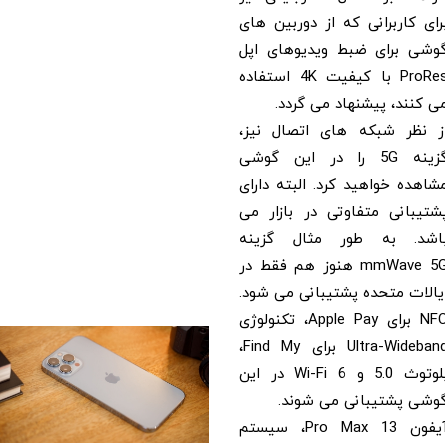
برای کاربرانی که از دوربین های
گوشی برای ضبط ویدیوهای اپل
ProRes با کیفیت 4K استفاده
می کنند، پیشنهاد می گردد.
از نظر شبکه های اتصال نیز،
گزینه 5G را در این گوشی
مشاهده خواهید کرد. البته دارای
پشتیبانی متفاوتی در بازار می
باشد. به طور مثال گزینه
mmWave 5G هنوز هم فقط در
ایالات متحده پشتیبانی می شود.
NFC برای Apple Pay، تکنولوژی
Ultra-Wideband برای Find My،
بلوتوث 5.0 و Wi-Fi 6 در این
گوشی پشتیبانی می شوند.
آیفون 13 Pro Max، سیستم