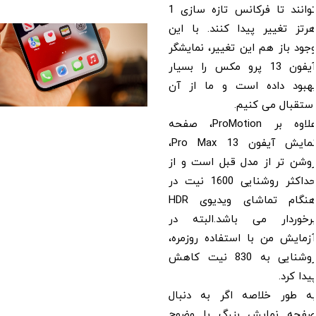
توانند تا فرکانس تازه سازی 1
هرتز تغییر پیدا کنند. با این
وجود باز هم این تغییر، نمایشگر
آیفون 13 پرو مکس را بسیار
بهبود داده است و ما از آن
استقبال می کنیم.
علاوه بر ProMotion، صفحه
نمایش آیفون 13 Pro Max،
روشن تر از مدل قبل است و از
حداکثر روشنایی 1600 نیت در
هنگام تماشای ویدیوی HDR
برخوردار می باشد.البته در
آزمایش من با استفاده روزمره،
روشنایی به 830 نیت کاهش
پیدا کرد.
به طور خلاصه اگر به دنبال
صفحه نمایش بزرگ با وضوح