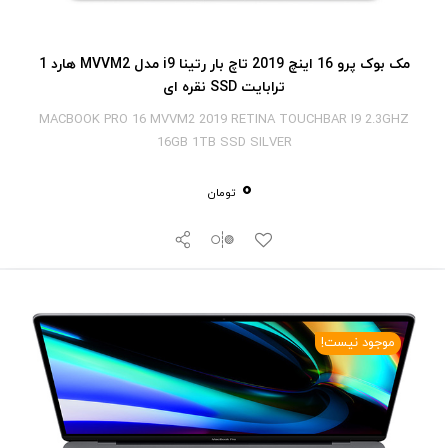
مک بوک پرو 16 اینچ 2019 تاچ بار رتینا i9 مدل MVVM2 هارد 1
ترابایت SSD نقره ای
MACBOOK PRO 16 MVVM2 2019 RETINA TOUCHBAR I9 2.3GHZ
16GB 1TB SSD SILVER
0
تومان
موجود نیست!