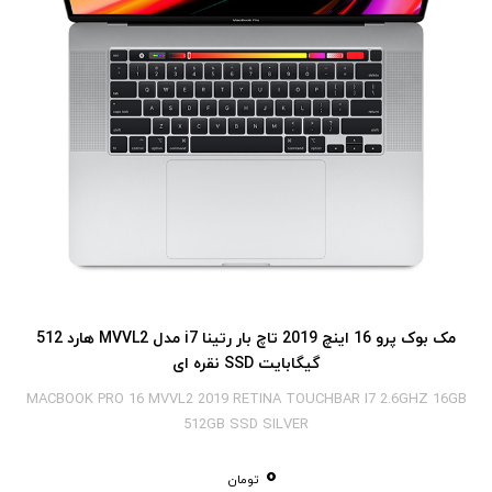
مک بوک پرو 16 اینچ 2019 تاچ بار رتینا i7 مدل MVVL2 هارد 512
گیگابایت SSD نقره ای
MACBOOK PRO 16 MVVL2 2019 RETINA TOUCHBAR I7 2.6GHZ 16GB
512GB SSD SILVER
0
تومان