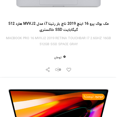
مک بوک پرو 16 اینچ 2019 تاچ بار رتینا i7 مدل MVVJ2 هارد 512
گیگابایت SSD خاکستری
MACBOOK PRO 16 MVVJ2 2019 RETINA TOUCHBAR I7 2.6GHZ 16GB
512GB SSD SPACE GRAY
0
تومان
موجود نیست!