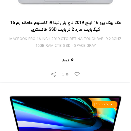
مک بوک پرو 16 اینچ 2019 تاچ بار رتینا i9 کاستوم حافظه رم 16
گیگابایت هارد 2 ترابایت SSD خاکستری
MACBOOK PRO 16 INCH 2019 CTO RETINA TOUCHBAR I9 2.3GHZ
16GB RAM 2TB SSD - SPACE GRAY
0
تومان
موجود نیست!