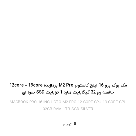
مک بوک پرو 16 اینچ کاستوم M2 Pro پردازنده 12core – 19core
حافظه رم 32 گیگابایت هارد 1 ترابایت SSD نقره ای
MACBOOK PRO 16 INCH CTO M2 PRO 12-CORE CPU 19-CORE GPU
32GB RAM 1TB SSD SILVER
0
تومان