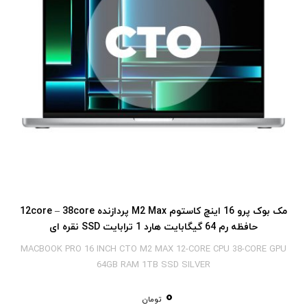
مک بوک پرو 16 اینچ کاستوم M2 Max پردازنده 12core – 38core
حافظه رم 64 گیگابایت هارد 1 ترابایت SSD نقره ای
MACBOOK PRO 16 INCH CTO M2 MAX 12-CORE CPU 38-CORE GPU
64GB RAM 1TB SSD SILVER
0
تومان