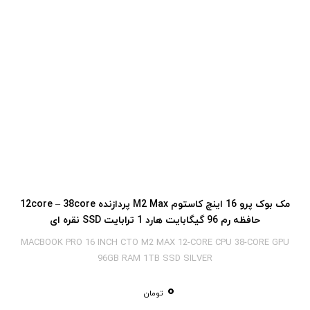
مک بوک پرو 16 اینچ کاستوم M2 Max پردازنده 12core – 38core
حافظه رم 96 گیگابایت هارد 1 ترابایت SSD نقره ای
MACBOOK PRO 16 INCH CTO M2 MAX 12-CORE CPU 38-CORE GPU
96GB RAM 1TB SSD SILVER
0
تومان