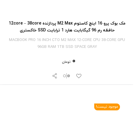
مک بوک پرو 16 اینچ کاستوم M2 Max پردازنده 12core – 38core
حافظه رم 96 گیگابایت هارد 1 ترابایت SSD خاکستری
MACBOOK PRO 16 INCH CTO M2 MAX 12-CORE CPU 38-CORE GPU
96GB RAM 1TB SSD SPACE GRAY
0
تومان
موجود نیست!