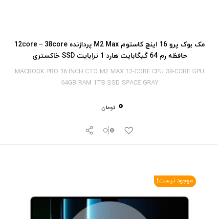
مک بوک پرو 16 اینچ کاستوم M2 Max پردازنده 12core – 38core
حافظه رم 64 گیگابایت هارد 1 ترابایت SSD خاکستری
MACBOOK PRO 16 INCH CTO M2 MAX 12-CORE CPU 38-CORE GPU
64GB RAM 1TB SSD SPACE GRAY
0
تومان
موجود نیست!