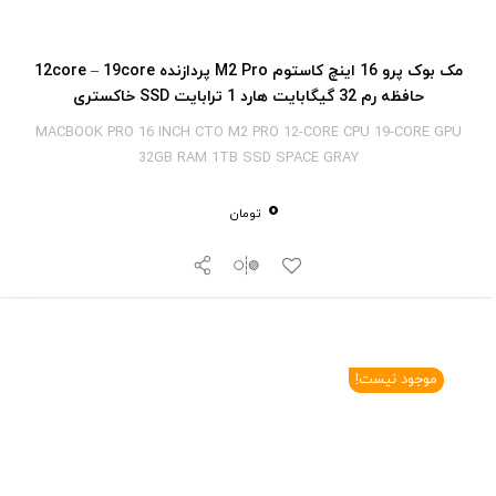
مک بوک پرو 16 اینچ کاستوم M2 Pro پردازنده 12core – 19core
حافظه رم 32 گیگابایت هارد 1 ترابایت SSD خاکستری
MACBOOK PRO 16 INCH CTO M2 PRO 12-CORE CPU 19-CORE GPU
32GB RAM 1TB SSD SPACE GRAY
0
تومان
موجود نیست!