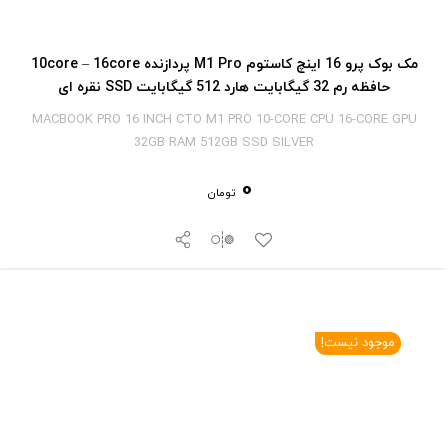
مک بوک پرو 16 اینچ کاستوم M1 Pro پردازنده 10core – 16core
حافظه رم 32 گیگابایت هارد 512 گیگابایت SSD نقره ای
MACBOOK PRO 16 INCH CTO M1 PRO 10-CORE CPU 16-CORE GPU
32GB RAM 512GB SSD SILVER
0
تومان
موجود نیست!