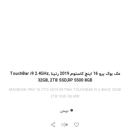
مک بوک پرو 16 اینچ کاستوم 2019 رتینا TouchBar i9 2.4GHz,
32GB, 2TB SSD,RP 5500 8GB
MACBOOK PRO 16 CTO 2019 RETINA TOUCHBAR I9 2.4GHZ 32GB
2TB SSD SILVER
0
تومان