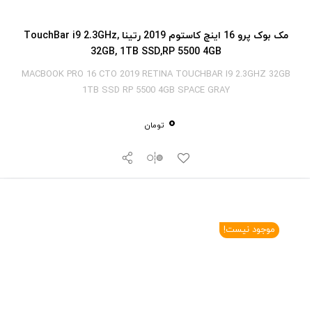
مک بوک پرو 16 اینچ کاستوم 2019 رتینا TouchBar i9 2.3GHz,
32GB, 1TB SSD,RP 5500 4GB
MACBOOK PRO 16 CTO 2019 RETINA TOUCHBAR I9 2.3GHZ 32GB
1TB SSD RP 5500 4GB SPACE GRAY
0
تومان
موجود نیست!