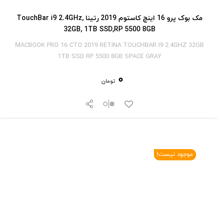
مک بوک پرو 16 اینچ کاستوم 2019 رتینا TouchBar i9 2.4GHz,
32GB, 1TB SSD,RP 5500 8GB
MACBOOK PRO 16 CTO 2019 RETINA TOUCHBAR I9 2.4GHZ 32GB
1TB SSD RP 5500 8GB SPACE GRAY
0
تومان
موجود نیست!