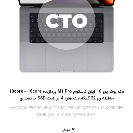
مک بوک پرو 16 اینچ کاستوم M1 Pro پردازنده 10core – 16core
حافظه رم 32 گیگابایت هارد 4 ترابایت SSD خاکستری
MACBOOK PRO 16 INCH CTO M1 PRO 10-CORE CPU 16-CORE GPU
32GB RAM 4TB SSD SPACE GRAY
0
تومان