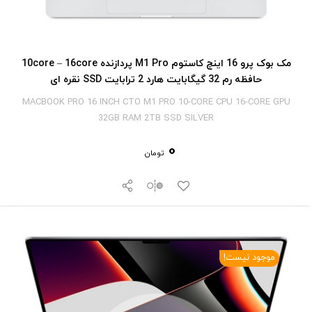
مک بوک پرو 16 اینچ کاستوم M1 Pro پردازنده 10core – 16core
حافظه رم 32 گیگابایت هارد 2 ترابایت SSD نقره ای
MACBOOK PRO 16 INCH CTO M1 PRO 10-CORE CPU 16-CORE GPU
32GB RAM 2TB SSD SILVER
0
تومان
موجود نیست!