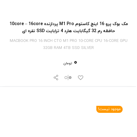
مک بوک پرو 16 اینچ کاستوم M1 Pro پردازنده 10core – 16core
حافظه رم 32 گیگابایت هارد 4 ترابایت SSD نقره ای
MACBOOK PRO 16 INCH CTO M1 PRO 10-CORE CPU 16-CORE GPU
32GB RAM 4TB SSD SILVER
0
تومان
موجود نیست!