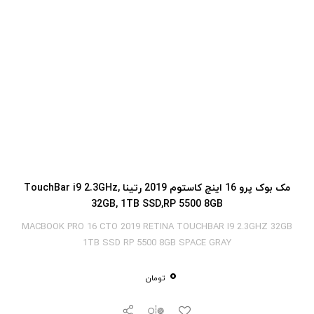
مک بوک پرو 16 اینچ کاستوم 2019 رتینا TouchBar i9 2.3GHz,
32GB, 1TB SSD,RP 5500 8GB
MACBOOK PRO 16 CTO 2019 RETINA TOUCHBAR I9 2.3GHZ 32GB
1TB SSD RP 5500 8GB SPACE GRAY
0
تومان