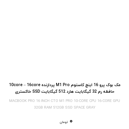
مک بوک پرو 16 اینچ کاستوم M1 Pro پردازنده 10core – 16core
حافظه رم 32 گیگابایت هارد 512 گیگابایت SSD خاکستری
MACBOOK PRO 16 INCH CTO M1 PRO 10-CORE CPU 16-CORE GPU
32GB RAM 512GB SSD SPACE GRAY
0
تومان