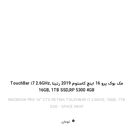
مک بوک پرو 16 اینچ کاستوم 2019 رتینا TouchBar i7 2.6GHz,
16GB, 1TB SSD,RP 5300 4GB
MACBOOK PRO 16" CTO RETINA TOUCHBAR I7 2.6GHZ, 16GB, 1TB
SSD - SPACE GRAY
0
تومان