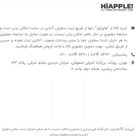
خرید کالا از “های‌اپل” تنها از طریق ثبت سفارش آنلاین در سایت امکان پذیر است و
مراجعه حضوری در حال حاضر امکان پذیر نیست، در صورت تمایل به مراجعه حضوری
به هر دلیل، ابتدا سفارش خود را بدون پرداخت بصورت آنلاین ثبت نموده و سپس
از طریق تماس، جهت تحویل حضوری کالا با واحد فروش هماهنگ فرمایید.
پشتیبانی : 8422 8894 | 8420 8894 – 021
تهران، پونک، بزرگراه اشرفی اصفهانی، خیابان حیدری مقدم شرقی، پلاک 33،
ساختمان پرشین، طبقه دوم، واحد 6
کپی‌رایت © های‌اپل | هر گونه کپی برداری از محتوی یا قالب سایت به هر شکل ممنوع است، تمامی حقوق
مادی و معنوی محفوظ میباشد.