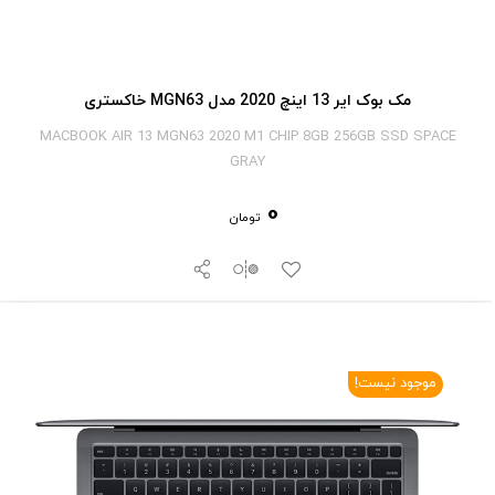
مک بوک ایر 13 اینچ 2020 مدل MGN63 خاکستری
MACBOOK AIR 13 MGN63 2020 M1 CHIP 8GB 256GB SSD SPACE
GRAY
0
تومان
موجود نیست!