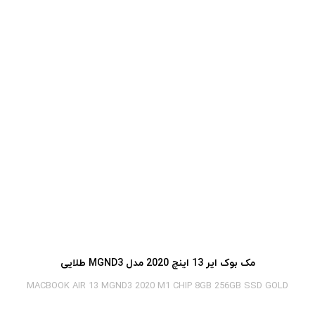
مک بوک ایر 13 اینچ 2020 مدل MGND3 طلایی
MACBOOK AIR 13 MGND3 2020 M1 CHIP 8GB 256GB SSD GOLD