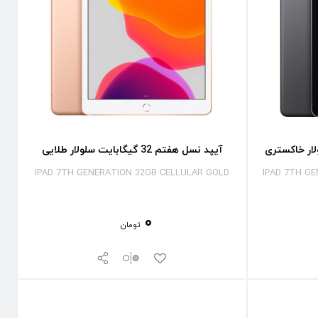
آیپد نسل هفتم 32 گیگابایت سلولار طلایی
IPAD 7TH GENERATION 32GB CELLULAR GOLD
IPAD 7TH G
0
تومان