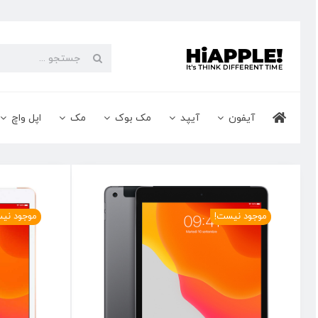
Ski
t
conten
جستجو
برای:
آیفون
آیپد
مک بوک
مک
اپل واچ
موجود نیست!
موجود نی