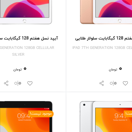
لولار طلایی
آیپد نسل هفتم 128 گیگابایت سلولار نقره ای
 GENERATION 128GB CELLULAR
IPAD 7TH GENERATION 128GB CE
SILVER
0
0
تومان
تومان
ست!
موجود نیست!