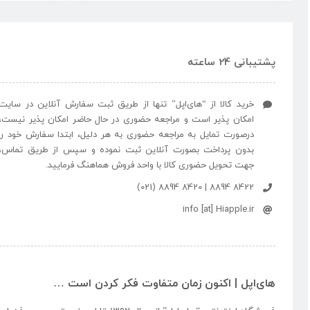
پشتیبانی 24 ساعته
خرید کالا از “های‌اپل” تنها از طریق ثبت سفارش آنلاین در سایت
امکان پذیر است و مراجعه حضوری در حال حاضر امکان پذیر نیست،
درصورت تمایل به مراجعه حضوری به هر دلیل، ابتدا سفارش خود را
بدون پرداخت بصورت آنلاین ثبت نموده و سپس از طریق تماس،
جهت تحویل حضوری کالا با واحد فروش هماهنگ فرمایید.
8422 8894 | 8420 8894 (021)
info [at] Hiapple.ir
های‌اپل | اکنون زمان متفاوت فکر کردن است …