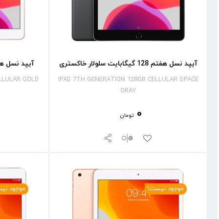
آیپد نسل هفتم 128 گیگابایت سلولار خاکستری
آیپد نسل هفتم 128 گیگابایت س
LLULAR GOLD
IPAD 7TH GENERATION 128GB CELLULAR SPACE
GRAY
0
تومان
موجود نیست!
موجود نی