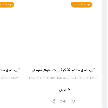
موجود نیست!
موجود نی
آیپد نسل هفتم 32 گیگابایت سلولار نقره ای
آیپد نسل هفتم 32 گیگابایت وای فای 
I SPACE GRAY
IPAD 7TH GENERATION 32GB CELLULAR SILVER
0
تومان