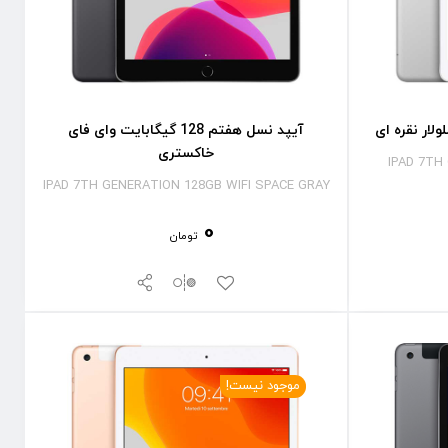
آیپد نسل هفتم 128 گیگابایت وای فای
خاکستری
IPAD 7TH
IPAD 7TH GENERATION 128GB WIFI SPACE GRAY
0
تومان
موجود نیست!