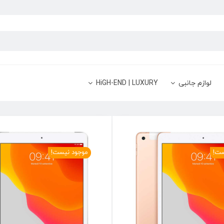
لوازم جانبی
HiGH-END | LUXURY
ست!
موجود نیست!