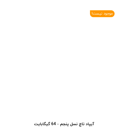
موجود نیست!
آیپاد تاچ نسل پنجم – 64 گیگابایت