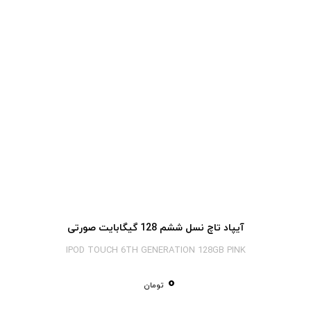
آیپاد تاچ نسل ششم 128 گیگابایت صورتی
IPOD TOUCH 6TH GENERATION 128GB PINK
0
تومان