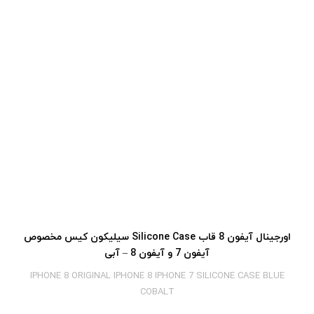
اورجینال آیفون 8 قاب Silicone Case سیلیکون کیس مخصوص
آیفون 7 و آیفون 8 – آبی
IPHONE 8 ORIGINAL IPHONE 8 IPHONE 7 SILICONE CASE BLUE
COBALT