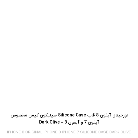
اورجینال آیفون 8 قاب Silicone Case سیلیکون کیس مخصوص
آیفون 7 و آیفون 8 – Dark Olive
IPHONE 8 ORIGINAL IPHONE 8 IPHONE 7 SILICONE CASE DARK OLIVE