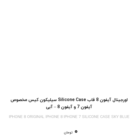
اورجینال آیفون 8 قاب Silicone Case سیلیکون کیس مخصوص
آیفون 7 و آیفون 8 – آبی
IPHONE 8 ORIGINAL IPHONE 8 IPHONE 7 SILICONE CASE SKY BLUE
0
تومان