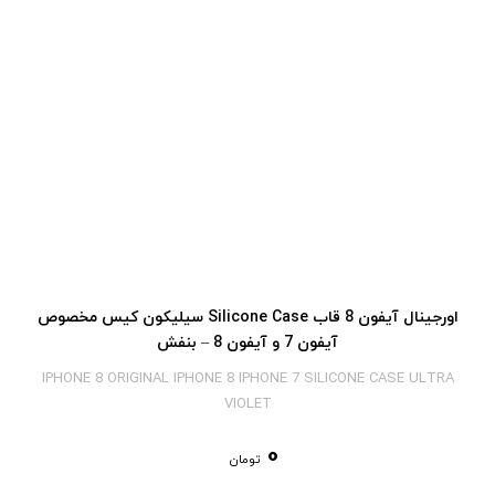
اورجینال آیفون 8 قاب Silicone Case سیلیکون کیس مخصوص
آیفون 7 و آیفون 8 – بنفش
IPHONE 8 ORIGINAL IPHONE 8 IPHONE 7 SILICONE CASE ULTRA
VIOLET
0
تومان