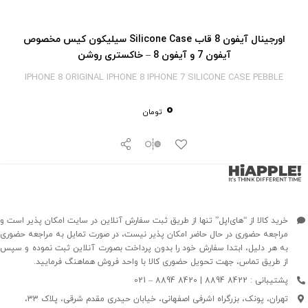
اورجینال آیفون 8 قاب Silicone Case سیلیکون کیس مخصوص
آیفون 7 و آیفون 8 – خاکستری روشن
IPHONE 8 ORIGINAL IPHONE 8 IPHONE 7 SILICONE CASE PEBBLE
0
تومان
خرید کالا از “های‌اپل” تنها از طریق ثبت سفارش آنلاین در سایت امکان پذیر است و
مراجعه حضوری در حال حاضر امکان پذیر نیست، در صورت تمایل به مراجعه حضوری
به هر دلیل، ابتدا سفارش خود را بدون پرداخت بصورت آنلاین ثبت نموده و سپس
از طریق تماس، جهت تحویل حضوری کالا با واحد فروش هماهنگ فرمایید.
پشتیبانی : 8422 8894 | 8420 8894 – 021
تهران، پونک، بزرگراه اشرفی اصفهانی، خیابان حیدری مقدم شرقی، پلاک 33،