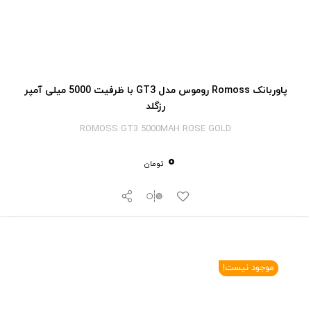
پاوربانک Romoss روموس مدل GT3 با ظرفیت 5000 میلی آمپر
رزگلد
ROMOSS GT3 5000MAH ROSE GOLD
0
تومان
موجود نیست!