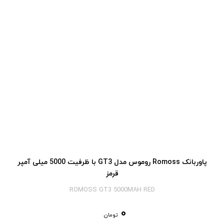
پاوربانک Romoss روموس مدل GT3 با ظرفیت 5000 میلی آمپر
قرمز
ROMOSS GT3 5000MAH RED
0
تومان