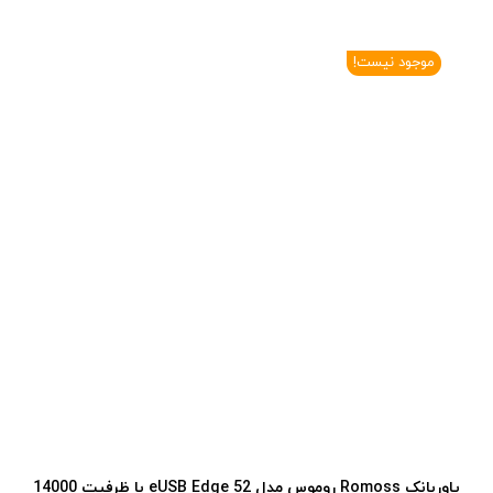
موجود نیست!
پاوربانک Romoss روموس مدل eUSB Edge 52 با ظرفیت 14000