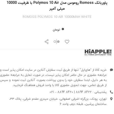
پاوربانک Romoss روموس مدل Polymos 10 Air با ظرفیت 10000
میلی آمپر
ROMOSS POLYMOS 10 AIR 10000MAH WHITE
0
تومان
خرید کالا از “های‌اپل” تنها از طریق ثبت سفارش آنلاین در سایت امکان پذیر است و
مراجعه حضوری در حال حاضر امکان پذیر نیست، در صورت تمایل به مراجعه حضوری
به هر دلیل، ابتدا سفارش خود را بدون پرداخت بصورت آنلاین ثبت نموده و سپس
از طریق تماس، جهت تحویل حضوری کالا با واحد فروش هماهنگ فرمایید.
پشتیبانی : 8422 8894 | 8420 8894 – 021
تهران، پونک، بزرگراه اشرفی اصفهانی، خیابان حیدری مقدم شرقی، پلاک 33،
ساختمان پرشین، طبقه دوم، واحد 6