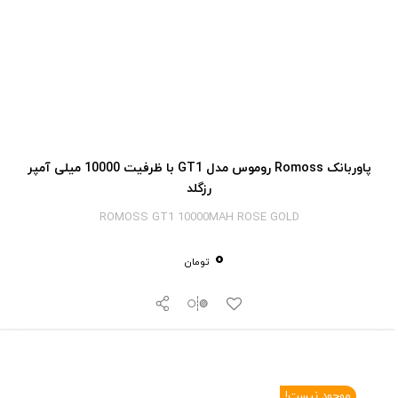
پاوربانک Romoss روموس مدل GT1 با ظرفیت 10000 میلی آمپر
رزگلد
ROMOSS GT1 10000MAH ROSE GOLD
0
تومان
موجود نیست!