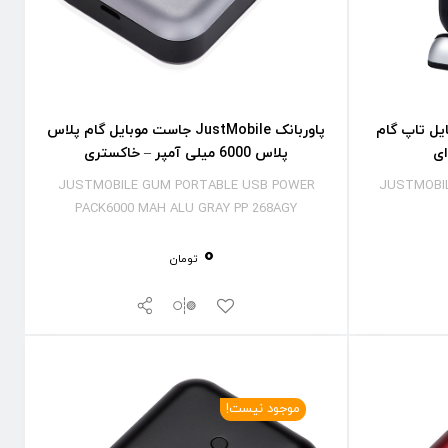
 جاست موبایل تاپ گام
پاوربانک JustMobile جاست موبایل گام پلاس
پلاس 6000 میلی آمپر – خاکستری
JUSTMOBILE GUM PORTABLE USB POWER
JUSTMOBIL
PACK6000 MAH ALU GRAY PP 268AGY
0
تومان
موجود نیست!