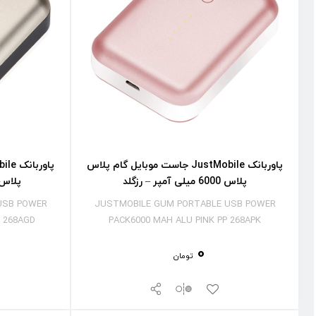
پاوربانک JustMobile جاست موبایل گام پلاس
پلاس 6000 میلی آمپر – رزگلد
پلاس 6000 میلی آمپر – 
USB POWER
JUSTMOBILE GUM PORTABLE USB POWER
 268AGD
PACK6000 MAH ALU PINK PP 268APK
0
تومان