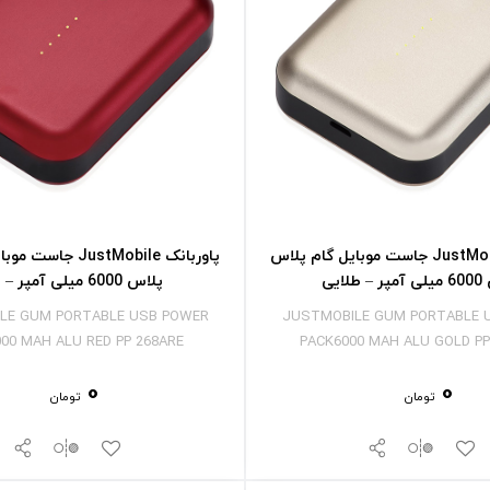
پاوربانک JustMobile جاست موبایل گام پلاس
پاوربانک JustMobile 
طلایی
پلاس 6000 میلی آمپر – قرمز
LE GUM PORTABLE USB POWER
JUSTMOBILE GUM PORTABLE 
00 MAH ALU RED PP 268ARE
PACK6000 MAH ALU GOLD PP
0
0
تومان
تومان