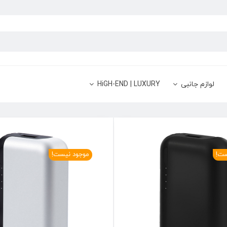
لوازم جانبی
HiGH-END | LUXURY
ست!
موجود نیست!