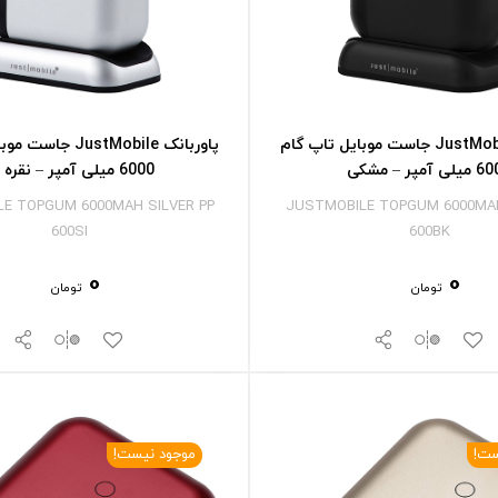
پاوربانک JustMobile جاست موبایل تاپ گام
پاوربانک JustMobile
ی آمپر – مشکی
6000 میلی آمپر – نقره ای
E TOPGUM 6000MAH SILVER PP
JUSTMOBILE TOPGUM 6000MAH
600SI
600BK
0
0
تومان
تومان
ست!
موجود نیست!