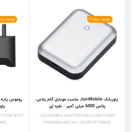
موجود نیست!
موجود نی
پاوربانک JustMobile جاست موبایل گام پلاس
پلاس 6000 میلی آمپر – نقره ای
پاوربانک
TATION WITH
JUSTMOBILE GUM PORTABLE USB POWER
NKS
PACK6000 MAH ALU SILVER PP 268ASI