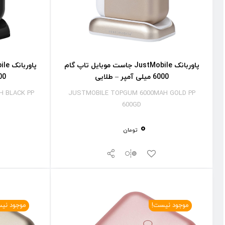
پاوربانک JustMobile جاست موبایل تاپ گام
6000 میلی آمپر – طلایی
6000 میل
 BLACK PP
JUSTMOBILE TOPGUM 6000MAH GOLD PP
600GD
0
تومان
موجود نیست!
موجود نی