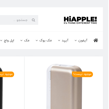
Ski
t
conten
جستجو
برای:
آیفون
آیپد
مک بوک
مک
اپل واچ
موجود نیست!
موجود نی