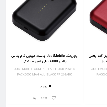
جاست موبایل گام پلاس
پاوربانک JustMobile جاست موبایل گام پلاس
پلاس 6000 میلی آمپر – مشکی
JUSTMOBILE GUM PORTABLE USB POWER
JUSTMOBI
PACK6000 MAH ALU BLACK PP 268ABK
PACK60
0
تومان