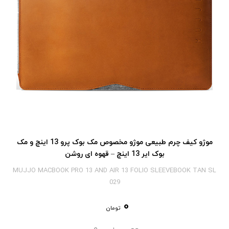
موژو کیف چرم طبیعی موژو مخصوص مک بوک پرو 13 اینچ و مک
بوک ایر 13 اینچ – قهوه ای روشن
MUJJO MACBOOK PRO 13 AND AIR 13 FOLIO SLEEVEBOOK TAN SL
029
0
تومان