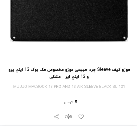
موژو کیف Sleeve چرم طبیعی موژو مخصوص مک بوک 13 اینچ پرو
و 13 اینچ ایر – مشکی
MUJJO MACBOOK 13 PRO AND 13 AIR SLEEVE BLACK SL 101
0
تومان