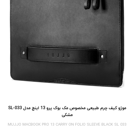
موژو کیف چرم طبیعی مخصوص مک بوک پرو 13 اینچ مدل SL-033
مشکی
MUJJO MACBOOK PRO 13 CARRY ON FOLIO SLEEVE BLACK SL 033