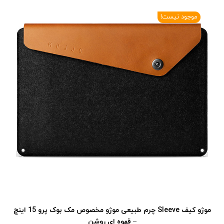
موجود نیست!
موژو کیف Sleeve چرم طبیعی موژو مخصوص مک بوک پرو 15 اینچ
– قهوه ای روشن