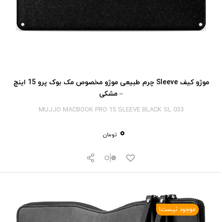
موژو کیف Sleeve چرم طبیعی موژو مخصوص مک بوک پرو 15 اینچ
– مشکی
MUJJO MACBOOK PRO 15 SLEEVE BLACK SL 033
0
تومان
موجود نیست!