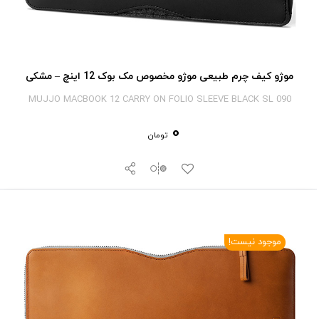
موژو کیف چرم طبیعی موژو مخصوص مک بوک 12 اینچ – مشکی
MUJJO MACBOOK 12 CARRY ON FOLIO SLEEVE BLACK SL 090
0
تومان
موجود نیست!