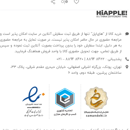
خرید کالا از “های‌اپل” تنها از طریق ثبت سفارش آنلاین در سایت امکان پذیر است و
مراجعه حضوری در حال حاضر امکان پذیر نیست، در صورت تمایل به مراجعه حضوری
به هر دلیل، ابتدا سفارش خود را بدون پرداخت بصورت آنلاین ثبت نموده و سپس
از طریق تماس، جهت تحویل حضوری کالا با واحد فروش هماهنگ فرمایید.
پشتیبانی : 8422 8894 | 8420 8894 – 021
تهران، پونک، بزرگراه اشرفی اصفهانی، خیابان حیدری مقدم شرقی، پلاک 33،
ساختمان پرشین، طبقه دوم، واحد 6