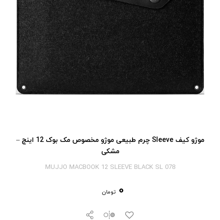
موژو کیف Sleeve چرم طبیعی موژو مخصوص مک بوک 12 اینچ –
مشکی
MUJJO MACBOOK 12 SLEEVE BLACK SL 078
0
تومان