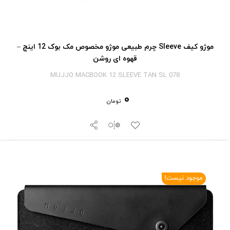
موژو کیف Sleeve چرم طبیعی موژو مخصوص مک بوک 12 اینچ –
قهوه ای روشن
MUJJO MACBOOK 12 SLEEVE TAN SL 078
0
تومان
موجود نیست!