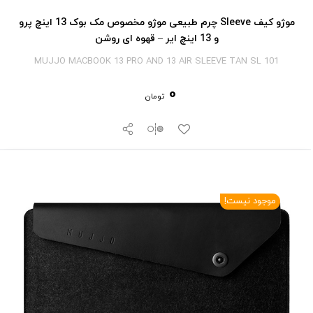
موژو کیف Sleeve چرم طبیعی موژو مخصوص مک بوک 13 اینچ پرو
و 13 اینچ ایر – قهوه ای روشن
MUJJO MACBOOK 13 PRO AND 13 AIR SLEEVE TAN SL 101
0
تومان
موجود نیست!