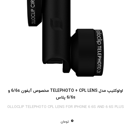
اولوکلیپ مدل TELEPHOTO + CPL LENS مخصوص آیفون 6/6s و
6/6s پلاس
OLLOCLIP TELEPHOTO CPL LENS FOR IPHONE 6 6S AND 6 6S PLUS
0
تومان