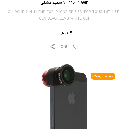
5Th/6Th Gen سفید مشکی
OLLOCLIP 3 IN 1 LENS FOR IPHONE SE 5 5S IPOD TOUCH 5TH 6TH
GEN BLACK LENS WHITE CLIP
0
تومان
موجود نیست!