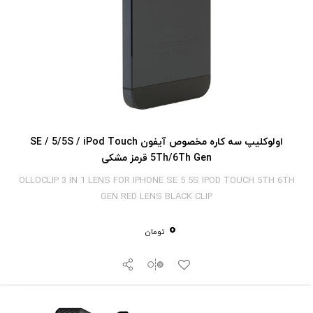
اولوکلیپ سه کاره مخصوص آیفون SE / 5/5S / iPod Touch
5Th/6Th Gen قرمز مشکی
OLLOCLIP 3 IN 1 LENS FOR IPHONE SE 5 5S IPOD TOUCH 5TH 6TH
GEN RED LENS BLACK CLIP
0
تومان