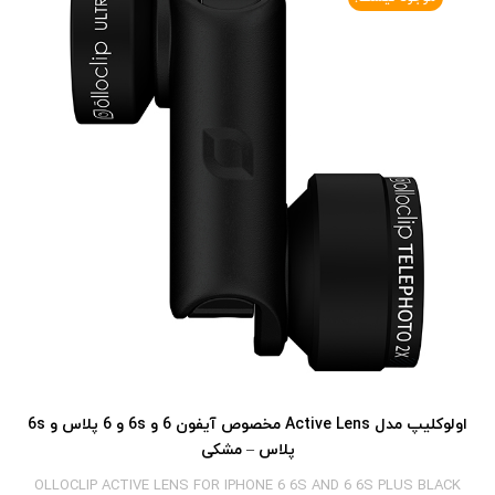
اولوکلیپ مدل Active Lens مخصوص آیفون 6 و 6s و 6 پلاس و 6s
پلاس – مشکی
OLLOCLIP ACTIVE LENS FOR IPHONE 6 6S AND 6 6S PLUS BLACK