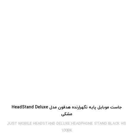
جاست موبایل پایه نگهرارنده هدفون مدل HeadStand Deluxe
مشکی
JUST MOBILE HEADSTAND DELUXE HEADPHONE STAND BLACK HS
100BK