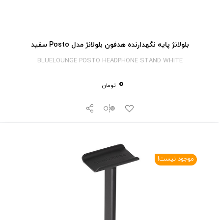
بلولانژ پایه نگهدارنده هدفون بلولانژ مدل Posto سفید
BLUELOUNGE POSTO HEADPHONE STAND WHITE
0
تومان
موجود نیست!