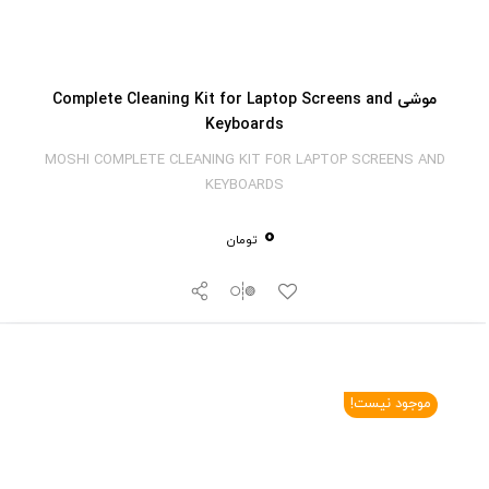
موشی Complete Cleaning Kit for Laptop Screens and
Keyboards
MOSHI COMPLETE CLEANING KIT FOR LAPTOP SCREENS AND
KEYBOARDS
0
تومان
موجود نیست!