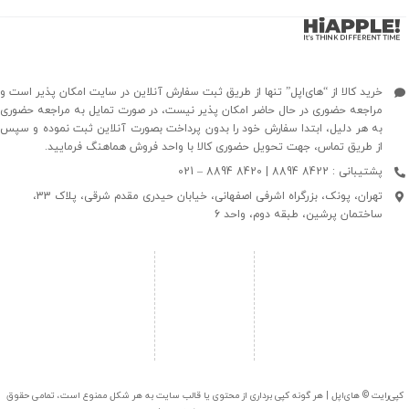
خرید کالا از “های‌اپل” تنها از طریق ثبت سفارش آنلاین در سایت امکان پذیر است و
مراجعه حضوری در حال حاضر امکان پذیر نیست، در صورت تمایل به مراجعه حضوری
به هر دلیل، ابتدا سفارش خود را بدون پرداخت بصورت آنلاین ثبت نموده و سپس
از طریق تماس، جهت تحویل حضوری کالا با واحد فروش هماهنگ فرمایید.
پشتیبانی : 8422 8894 | 8420 8894 – 021
تهران، پونک، بزرگراه اشرفی اصفهانی، خیابان حیدری مقدم شرقی، پلاک 33،
ساختمان پرشین، طبقه دوم، واحد 6
کپی‌رایت © های‌اپل | هر گونه کپی برداری از محتوی یا قالب سایت به هر شکل ممنوع است، تمامی حقوق