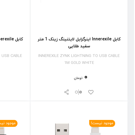
کابل Innerexile اینرگزایل لایتنینگ زینک 1 متر
سفید طلایی
O USB CABLE
INNEREXILE ZYNK LIGHTNING TO USB CABLE
1M GOLD WHITE
0
تومان
موجود نیست!
موجود نی