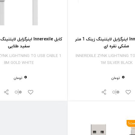
کابل Innerexile اینرگزایل لایتنینگ زینک 1 متر
مشکی نقره ای
سفید طلایی
ZYNK LIGHTNING TO USB CABLE 1
INNEREXILE ZYNK LIGHTNING T
8M GOLD WHITE
1M SILVER BLACK
0
0
تومان
تومان
ست!