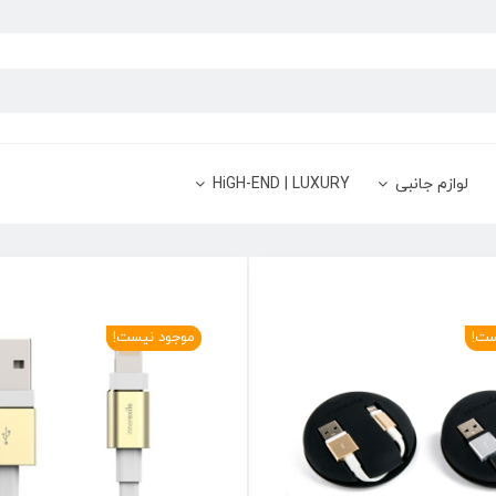
لوازم جانبی
HiGH-END | LUXURY
ست!
موجود نیست!