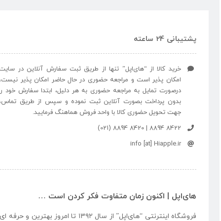
پشتیبانی 24 ساعته
خرید کالا از “های‌اپل” تنها از طریق ثبت سفارش آنلاین در سایت
امکان پذیر است و مراجعه حضوری در حال حاضر امکان پذیر نیست،
درصورت تمایل به مراجعه حضوری به هر دلیل، ابتدا سفارش خود را
بدون پرداخت بصورت آنلاین ثبت نموده و سپس از طریق تماس،
جهت تحویل حضوری کالا با واحد فروش هماهنگ فرمایید.
8422 8894 | 8420 8894 (021)
info [at] Hiapple.ir
های‌اپل | اکنون زمان متفاوت فکر کردن است …
فروشگاه اینترنتی “
های‌اپل
” از سال ۱۳۹۲ تا امروز بهتری