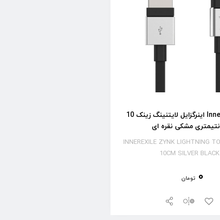
کابل Innerexile اینرگزایل لایتنینگ زینک 10
تیمتری مشکی نقره ای
INNEREXILE ZYNK LIGHTNING T
10CM SILVER BLACK
0
تومان