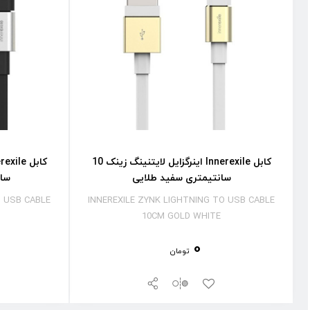
کابل Innerexile اینرگزایل لایتنینگ زینک 10
سانتیمتری سفید طلایی
سان
O USB CABLE
INNEREXILE ZYNK LIGHTNING TO USB CABLE
10CM GOLD WHITE
0
تومان