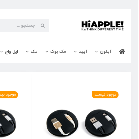
Ski
t
conten
جستجو
برای:
آیفون
آیپد
مک بوک
مک
اپل واچ
موجود نیست!
موجود نی