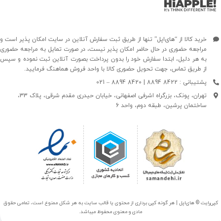
خرید کالا از “های‌اپل” تنها از طریق ثبت سفارش آنلاین در سایت امکان پذیر است و
مراجعه حضوری در حال حاضر امکان پذیر نیست، در صورت تمایل به مراجعه حضوری
به هر دلیل، ابتدا سفارش خود را بدون پرداخت بصورت آنلاین ثبت نموده و سپس
از طریق تماس، جهت تحویل حضوری کالا با واحد فروش هماهنگ فرمایید.
پشتیبانی : 8422 8894 | 8420 8894 – 021
تهران، پونک، بزرگراه اشرفی اصفهانی، خیابان حیدری مقدم شرقی، پلاک 33،
ساختمان پرشین، طبقه دوم، واحد 6
کپی‌رایت © های‌اپل | هر گونه کپی برداری از محتوی یا قالب سایت به هر شکل ممنوع است، تمامی حقوق
مادی و معنوی محفوظ میباشد.