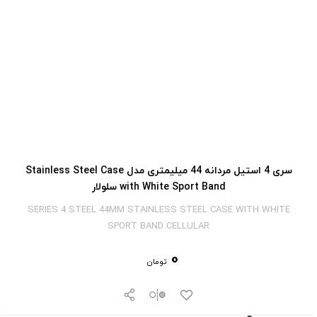
سری 4 استیل مردانه 44 میلیمتری مدل Stainless Steel Case
with White Sport Band سلولار
SERIES 4 STEEL 44MM STAINLESS STEEL CASE WITH WHITE
SPORT BAND CELLULAR
0
تومان