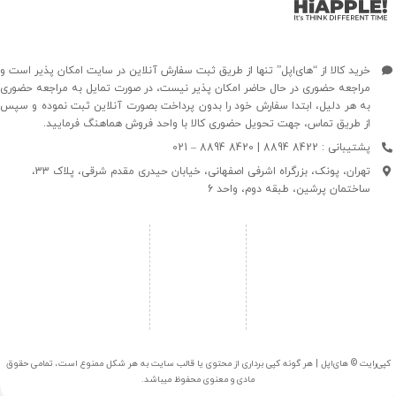
خرید کالا از “های‌اپل” تنها از طریق ثبت سفارش آنلاین در سایت امکان پذیر است و
مراجعه حضوری در حال حاضر امکان پذیر نیست، در صورت تمایل به مراجعه حضوری
به هر دلیل، ابتدا سفارش خود را بدون پرداخت بصورت آنلاین ثبت نموده و سپس
از طریق تماس، جهت تحویل حضوری کالا با واحد فروش هماهنگ فرمایید.
پشتیبانی : 8422 8894 | 8420 8894 – 021
تهران، پونک، بزرگراه اشرفی اصفهانی، خیابان حیدری مقدم شرقی، پلاک 33،
ساختمان پرشین، طبقه دوم، واحد 6
کپی‌رایت © های‌اپل | هر گونه کپی برداری از محتوی یا قالب سایت به هر شکل ممنوع است، تمامی حقوق
مادی و معنوی محفوظ میباشد.