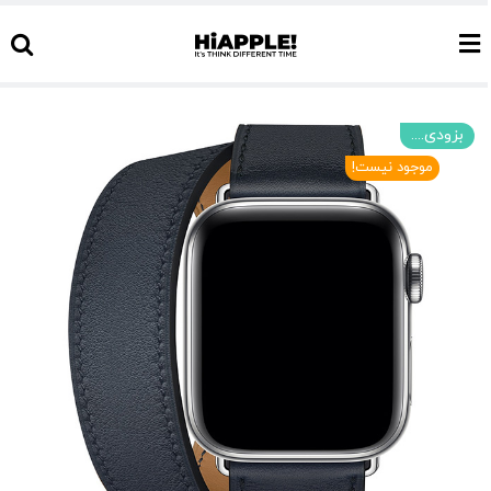
Ski
t
conten
بزودی....
موجود نیست!