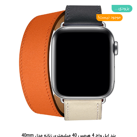
بزودی....
موجود نیست!
بند اپل واچ 4 هرمس 40 میلیمتری زنانه مدل 40mm