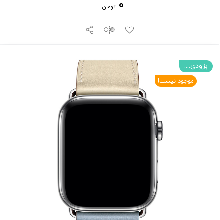
0
تومان
بزودی....
موجود نیست!