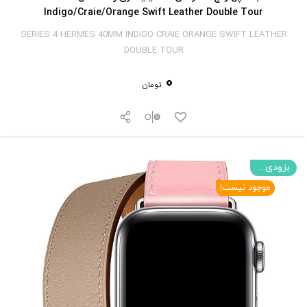
Indigo/Craie/Orange Swift Leather Double Tour
SERIES 4 HERMES 40MM INDIGO CRAIE ORANGE SWIFT LEATHER
DOUBLE TOUR
0
تومان
بزودی....
موجود نیست!