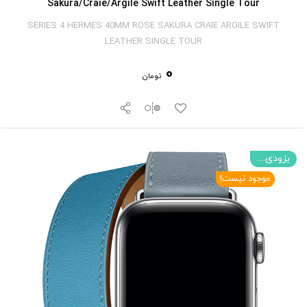
Sakura/Craie/Argile Swift Leather Single Tour
SERIES 4 HERMES 40MM ROSE SAKURA CRAIE ARGILE SWIFT
LEATHER SINGLE TOUR
0
تومان
بزودی....
موجود نیست!