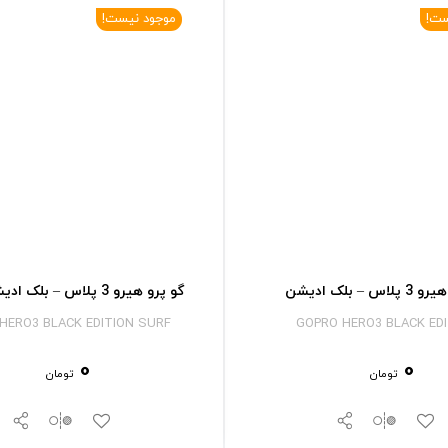
ست!
موجود نیست!
اس – بلک ادیشن
گو پرو هیرو 3 پلاس – بلک ادیشن سورف
HERO3 BLACK EDITION SURF
GOPRO HERO3 BLACK EDI
0
0
تومان
تومان