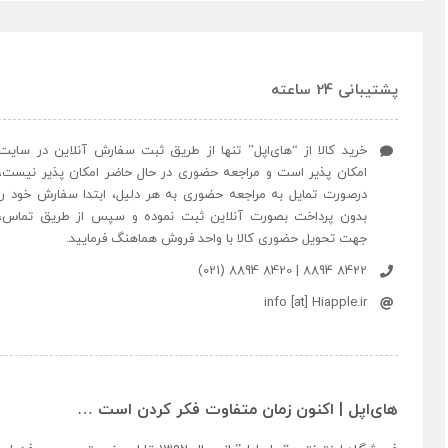
پشتیبانی 24 ساعته
خرید کالا از “های‌اپل” تنها از طریق ثبت سفارش آنلاین در سایت
امکان پذیر است و مراجعه حضوری در حال حاضر امکان پذیر نیست،
درصورت تمایل به مراجعه حضوری به هر دلیل، ابتدا سفارش خود را
بدون پرداخت بصورت آنلاین ثبت نموده و سپس از طریق تماس،
جهت تحویل حضوری کالا با واحد فروش هماهنگ فرمایید.
8422 8894 | 8420 8894 (021)
info [at] Hiapple.ir
های‌اپل | اکنون زمان متفاوت فکر کردن است …