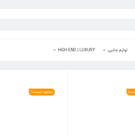
لوازم جانبی
HiGH-END | LUXURY
ست!
موجود نیست!