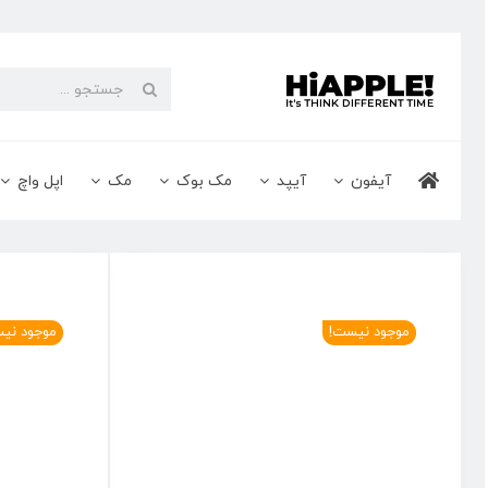
Ski
t
conten
جستجو
برای:
آیفون
آیپد
مک بوک
مک
اپل واچ
موجود نیست!
موجود نی